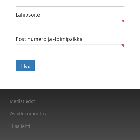
Lähiosoite
Postinumero ja -toimipaikka
Mediatiedot
Osoitteenmuutos
Tilaa lehti