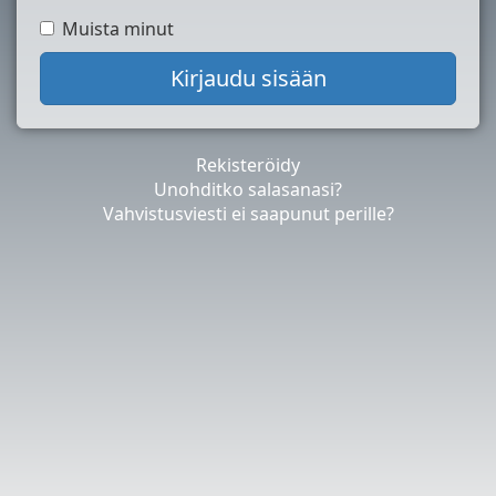
Muista minut
Rekisteröidy
Unohditko salasanasi?
Vahvistusviesti ei saapunut perille?