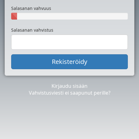
Salasanan vahvuus
Salasanan vahvistus
Kirjaudu sisään
Vahvistusviesti ei saapunut perille?